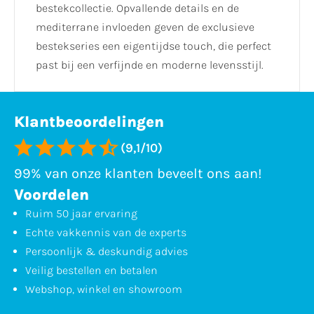
bestekcollectie. Opvallende details en de
mediterrane invloeden geven de exclusieve
bestekseries een eigentijdse touch, die perfect
past bij een verfijnde en moderne levensstijl.
Klantbeoordelingen
(9,1/10)
99% van onze klanten beveelt ons aan!
Voordelen
Ruim 50 jaar ervaring
Echte vakkennis van de experts
Persoonlijk & deskundig advies
Veilig bestellen en betalen
Webshop, winkel en showroom