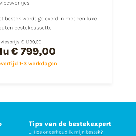
vleesvorkjes
t bestek wordt geleverd in met een luxe
outen bestekcassette
viesprijs
€ 1.199,00
Nu
€ 799,00
evertijd 1-3 werkdagen
p
Tips van de bestekexpert
Hoe onderhoud ik mijn bestek?