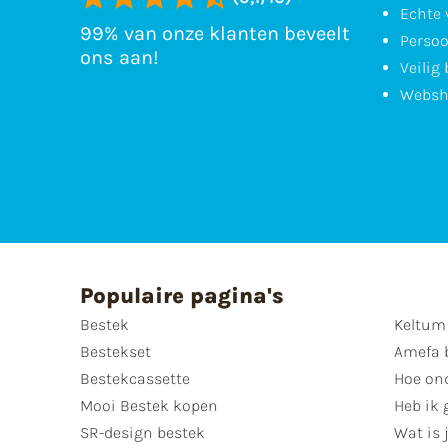
Echte 
99% van onze klanten beveelt
Persoo
ons aan!
Veilig
Websh
Populaire pagina's
Bestek
Keltum
Bestekset
Amefa 
Bestekcassette
Hoe on
Mooi Bestek kopen
Heb ik 
SR-design bestek
Wat is j