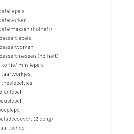
tafellepels
tafelvorken
 tafelmessen (holheft)
dessertlepels
 dessertvorken
 dessertmessen (holheft)
 koffie/ minilepels
 taartvorkjes
 theelepeltjes
dienlepel
sauslepel
soeplepel
saladecouvert (2 delig)
taartschep