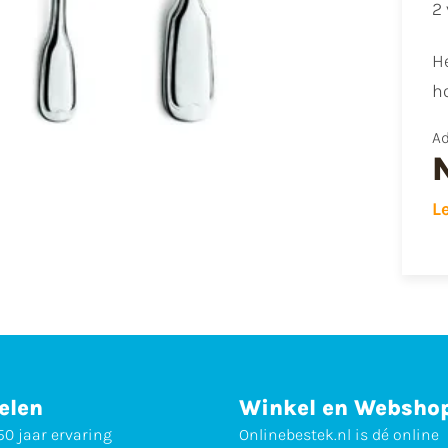
2 
He
h
Ad
L
elen
Winkel en Websho
0 jaar ervaring
Onlinebestek.nl is dé online