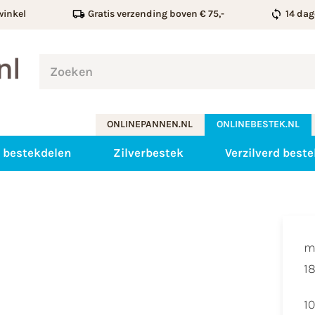
winkel
Gratis verzending boven € 75,-
14 dag
ONLINEPANNEN.NL
ONLINEBESTEK.NL
 bestekdelen
Zilverbestek
Verzilverd beste
m
18
10