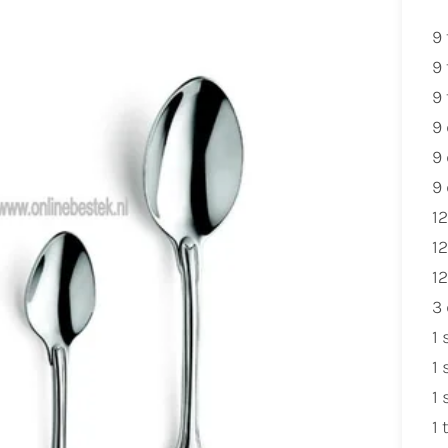
9 
9 
9
9 
9
9
12
12
12
3 
1 
1 
1 
1 