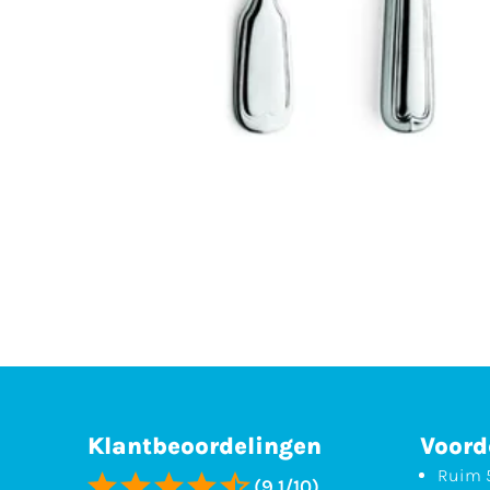
Klantbeoordelingen
Voord
Ruim 5
(9,1/10)