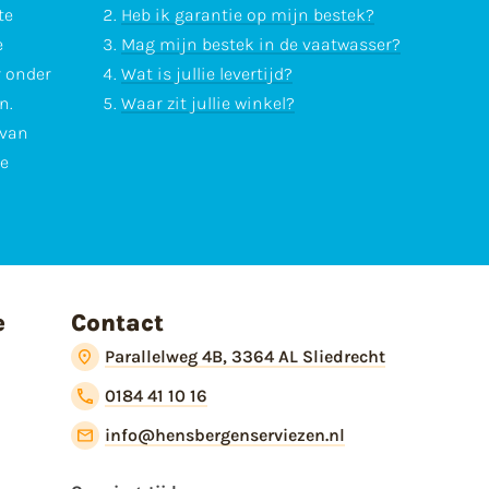
te
Heb ik garantie op mijn bestek?
e
Mag mijn bestek in de vaatwasser?
r onder
Wat is jullie levertijd?
n.
Waar zit jullie winkel?
 van
te
e
Contact
Parallelweg 4B, 3364 AL Sliedrecht
0184 41 10 16
info@hensbergenserviezen.nl