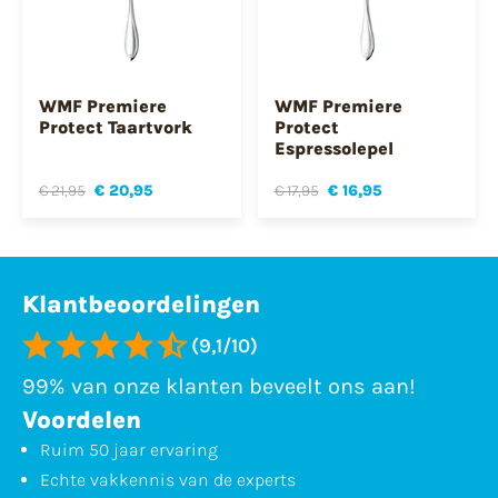
WMF Premiere
WMF Premiere
Protect Taartvork
Protect
Espressolepel
€ 21,95
€ 20,95
€ 17,95
€ 16,95
Klantbeoordelingen
(9,1/10)
99% van onze klanten beveelt ons aan!
Voordelen
Ruim 50 jaar ervaring
Echte vakkennis van de experts