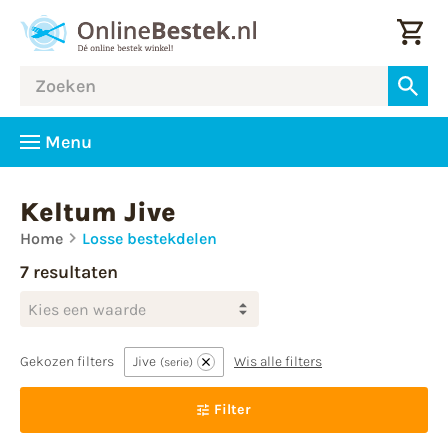
Menu
Keltum Jive
Home
Losse bestekdelen
7 resultaten
Kies een waarde
Gekozen filters
Jive
Wis alle filters
serie
Filter