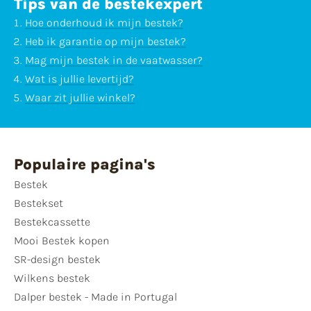
Tips van de bestekexpert
Hoe onderhoud ik mijn bestek?
Heb ik garantie op mijn bestek?
Mag mijn bestek in de vaatwasser?
Wat is jullie levertijd?
Waar zit jullie winkel?
Populaire pagina's
Bestek
Bestekset
Bestekcassette
Mooi Bestek kopen
SR-design bestek
Wilkens bestek
Dalper bestek - Made in Portugal