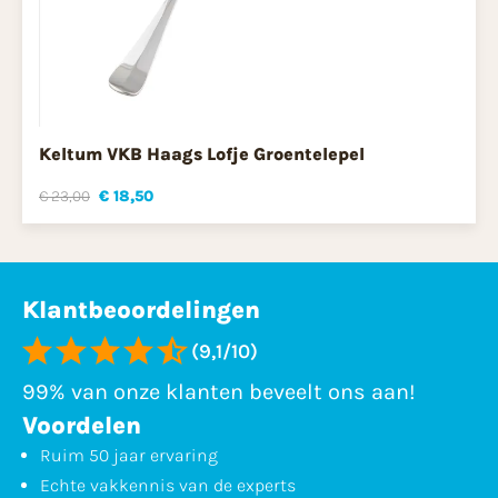
Keltum VKB Haags Lofje Groentelepel
€ 23,00
€ 18,50
Klantbeoordelingen
(9,1/10)
99% van onze klanten beveelt ons aan!
Voordelen
Ruim 50 jaar ervaring
Echte vakkennis van de experts