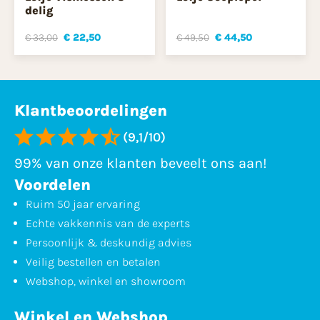
delig
€ 33,00
€ 22,50
€ 49,50
€ 44,50
Klantbeoordelingen
(9,1/10)
99% van onze klanten beveelt ons aan!
Voordelen
Ruim 50 jaar ervaring
Echte vakkennis van de experts
Persoonlijk & deskundig advies
Veilig bestellen en betalen
Webshop, winkel en showroom
Winkel en Webshop