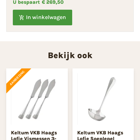
U bespaart
€ 269,50
In winkelwagen
Bekijk ook
AANBIEDING
Keltum VKB Haags
Keltum VKB Haags
Lofje Vismessen 3-
Lofje Soeplepel