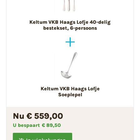
Keltum VKB Haags Lofje 40-delig
bestekset, 6-persoons
Keltum VKB Haags Lofje
Soeplepel
Nu € 559,00
U bespaart
€ 89,50