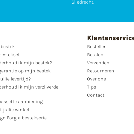
Sliedrecht.
Klantenservic
 bestek
Bestellen
bestekset
Betalen
derhoud ik mijn bestek?
Verzenden
garantie op mijn bestek
Retourneren
ullie levertijd?
Over ons
erhoud ik mijn verzilverde
Tips
Contact
cassette aanbieding
t jullie winkel
gn Forgia bestekserie