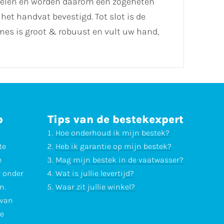
 delen en worden daarom een zogeheten
et handvat bevestigd. Tot slot is de
es is groot & robuust en vult uw hand,
p
Tips van de bestekexpert
Hoe onderhoud ik mijn bestek?
te
Heb ik garantie op mijn bestek?
e
Mag mijn bestek in de vaatwasser?
r onder
Wat is jullie levertijd?
n.
Waar zit jullie winkel?
 van
te