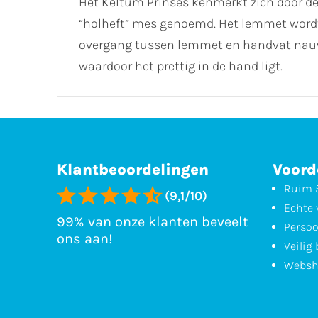
Het Keltum Prinses kenmerkt zich door de
“holheft” mes genoemd. Het lemmet wordt u
overgang tussen lemmet en handvat nauwke
waardoor het prettig in de hand ligt.
Klantbeoordelingen
Voord
Ruim 5
(9,1/10)
Echte 
99% van onze klanten beveelt
Persoo
ons aan!
Veilig
Websh