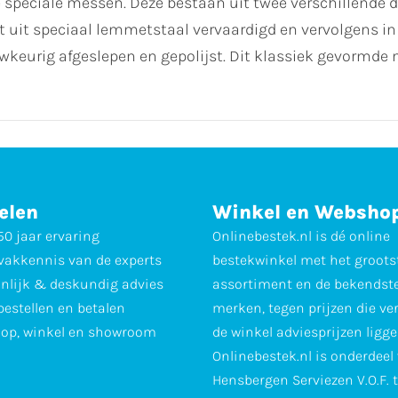
 speciale messen. Deze bestaan uit twee verschillende
it speciaal lemmetstaal vervaardigd en vervolgens in h
urig afgeslepen en gepolijst. Dit klassiek gevormde m
elen
Winkel en Websho
0 jaar ervaring
Onlinebestek.nl is dé online
vakkennis van de experts
bestekwinkel met het groots
nlijk & deskundig advies
assortiment en de bekendst
 bestellen en betalen
merken, tegen prijzen die ve
op, winkel en showroom
de winkel adviesprijzen ligge
Onlinebestek.nl is onderdeel
Hensbergen Serviezen V.O.F. 