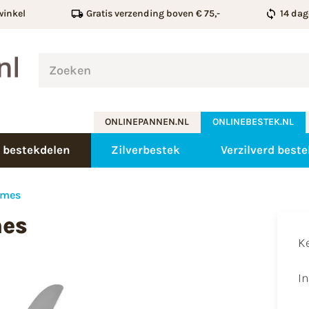
winkel
Gratis verzending boven € 75,-
14 dag
ONLINEPANNEN.NL
ONLINEBESTEK.NL
 bestekdelen
Zilverbestek
Verzilverd beste
lmes
mes
K
I