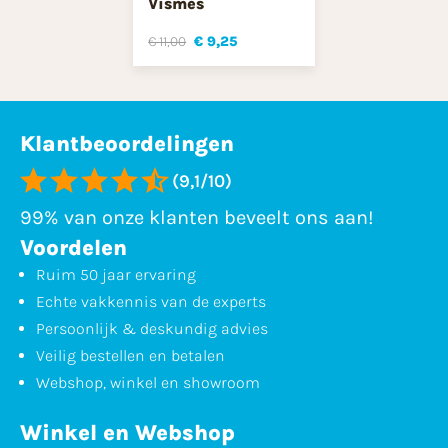
Vismes
€ 11,00
€ 9,25
Klantbeoordelingen
(9,1/10)
99% van onze klanten beveelt ons aan!
Voordelen
Ruim 50 jaar ervaring
Echte vakkennis van de experts
Persoonlijk & deskundig advies
Veilig bestellen en betalen
Webshop, winkel en showroom
Winkel en Webshop