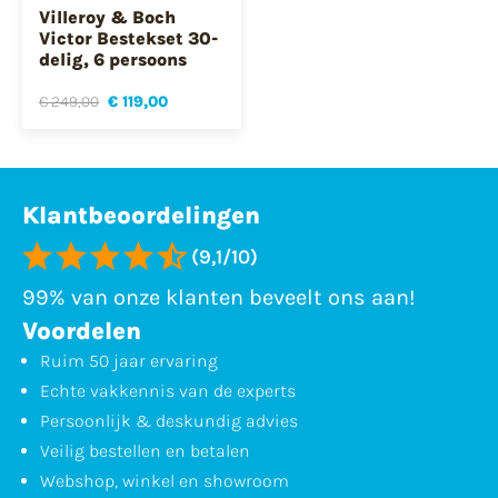
Villeroy & Boch
Victor Bestekset 30-
delig, 6 persoons
€ 249,00
€ 119,00
Klantbeoordelingen
(9,1/10)
99% van onze klanten beveelt ons aan!
Voordelen
Ruim 50 jaar ervaring
Echte vakkennis van de experts
Persoonlijk & deskundig advies
Veilig bestellen en betalen
Webshop, winkel en showroom