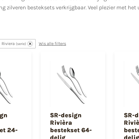
ing zilveren besteksets verkrijgbaar. Veel plezier met he
Riviera
Wis alle filters
serie
ign
SR-design
SR-d
Rivièra
Rivi
et 24-
bestekset 64-
best
delig
delig