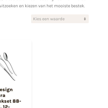
t uitzoeken en kiezen van het mooiste bestek.
Kies een waarde
esign
èra
ekset 88-
, 12-