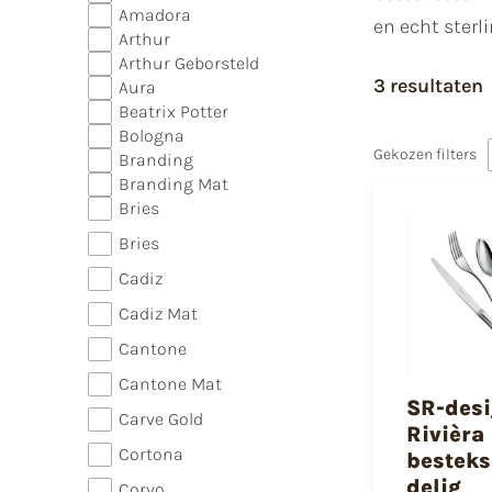
Amadora
en echt sterl
Arthur
Arthur Geborsteld
3 resultaten
Aura
Beatrix Potter
Bologna
Gekozen filters
Branding
Branding Mat
Bries
Bries
Cadiz
Cadiz Mat
Cantone
Cantone Mat
SR-des
Carve Gold
Rivièra
Cortona
besteks
delig
Corvo