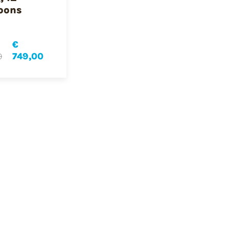
oons
€
0
749,00