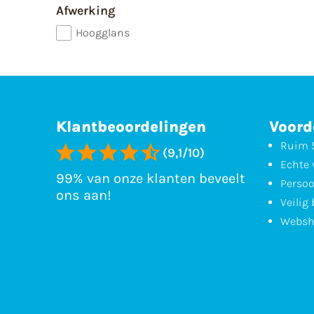
Afwerking
Hoogglans
Klantbeoordelingen
Voord
Ruim 5
(9,1/10)
Echte 
99% van onze klanten beveelt
Persoo
ons aan!
Veilig
Websh