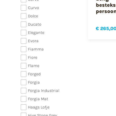
besteks
Curvo
persoo
Dolce
Ducato
€ 265,0
Elegante
Evora
Fiamma
Fiore
Flame
Forged
Forgia
Forgia Industrial
Forgia Mat
Haags Lofje
Hive Stone Grey