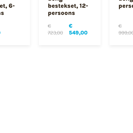
et, 6-
bestekset, 12-
pers
ns
persoons
€
€
€
0
723,00
549,00
999,0