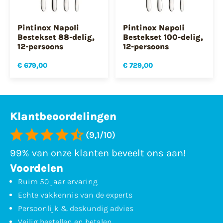
Pintinox Napoli
Pintinox Napoli
Bestekset 88-delig,
Bestekset 100-delig,
12-persoons
12-persoons
€ 679,00
€ 729,00
Klantbeoordelingen
(9,1/10)
99% van onze klanten beveelt ons aan!
Voordelen
Ruim 50 jaar ervaring
Echte vakkennis van de experts
Persoonlijk & deskundig advies
Veilig bestellen en betalen