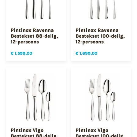
Pintinox Ravenna
Pintinox Ravenna
Bestekset 88-delig,
Bestekset 100-delig,
12-persoons
12-persoons
€ 1.599,00
€ 1.699,00
Pintinox Vigo
Pintinox Vigo
Bestekset 88-delig,
Bestekset 100-delig,