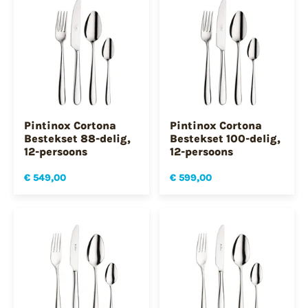
Pintinox Cortona
Pintinox Cortona
Bestekset 88-delig,
Bestekset 100-delig,
12-persoons
12-persoons
€ 549,00
€ 599,00