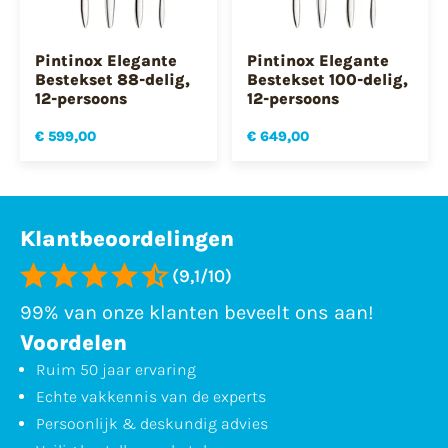
Pintinox Elegante
Pintinox Elegante
Bestekset 88-delig,
Bestekset 100-delig,
12-persoons
12-persoons
€ 599,00
€ 649,00
Klantbeoordelingen
(9,1/10)
99% van onze klanten beveelt ons aan!
Voordelen
Ruim 50 jaar ervaring
Echte vakkennis van de experts
Persoonlijk & deskundig advies