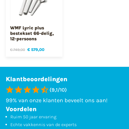
WMF Lyric plus
bestekset 66-delig,
12-persoons
€ 749,00
€ 579,00
Klantbeoordelingen
(9,1/10)
99% van onze klanten beveelt ons aan!
Voordelen
Ruim 50 jaar ervaring
Echte vakkennis van de experts