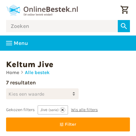
Menu
Keltum Jive
Home
Alle bestek
7 resultaten
Kies een waarde
Gekozen filters
Jive
Wis alle filters
serie
Filter