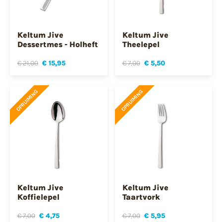
Keltum Jive
Keltum Jive
Dessertmes - Holheft
Theelepel
€ 21,00
€ 15,95
€ 7,00
€ 5,50
OPRUIMING
OPRUIMING
Keltum Jive
Keltum Jive
Koffielepel
Taartvork
€ 7,00
€ 4,75
€ 7,00
€ 5,95