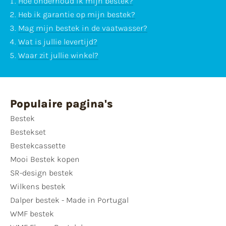
Hoe onderhoud ik mijn bestek?
Heb ik garantie op mijn bestek?
Mag mijn bestek in de vaatwasser?
Wat is jullie levertijd?
Waar zit jullie winkel?
Populaire pagina's
Bestek
Bestekset
Bestekcassette
Mooi Bestek kopen
SR-design bestek
Wilkens bestek
Dalper bestek - Made in Portugal
WMF bestek