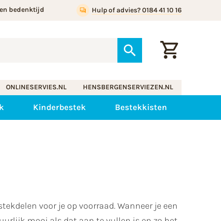
en bedenktijd
Hulp of advies? 0184 41 10 16
ONLINESERVIES.NL
HENSBERGENSERVIEZEN.NL
ek
Kinderbestek
Bestekkisten
tekdelen voor je op voorraad. Wanneer je een
urlijk mooi als dat aan te vullen is en zo het