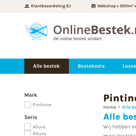
Klantbeoordeling 9,1
Webshop + 500m² 
Alle bestek
Besteksets
Losse
Merk
Pintin
Pintinox
Home
Alle b
Alle be
Serie
Wij hebben e
Allura
Altura
mooi bestekse