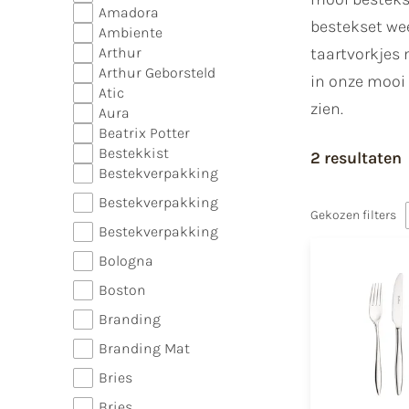
Amadora
bestekset we
Ambiente
Arthur
taartvorkjes 
Arthur Geborsteld
in onze mooi 
Atic
zien.
Aura
Beatrix Potter
Bestekkist
2 resultaten
Bestekverpakking
Bestekverpakking
Gekozen filters
Bestekverpakking
Bologna
Boston
Branding
Branding Mat
Bries
Bries