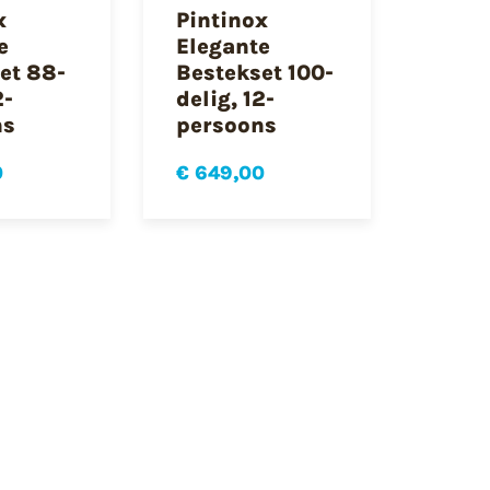
x
Pintinox
e
Elegante
et 88-
Bestekset 100-
2-
delig, 12-
ns
persoons
0
€ 649,00