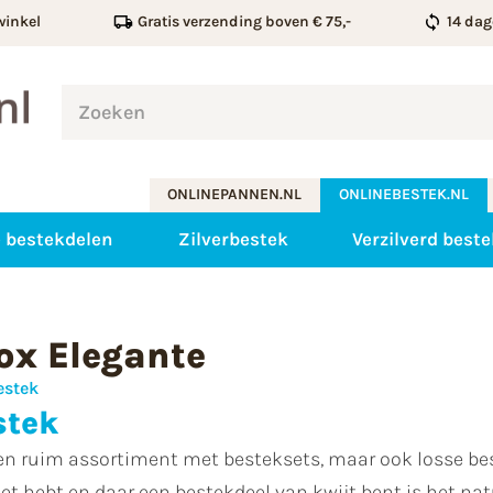
winkel
Gratis verzending boven € 75,-
14 dag
ONLINEPANNEN.NL
ONLINEBESTEK.NL
 bestekdelen
Zilverbestek
Verzilverd best
ox Elegante
estek
stek
en ruim assortiment met besteksets, maar ook losse bes
t hebt en daar een bestekdeel van kwijt bent is het natu