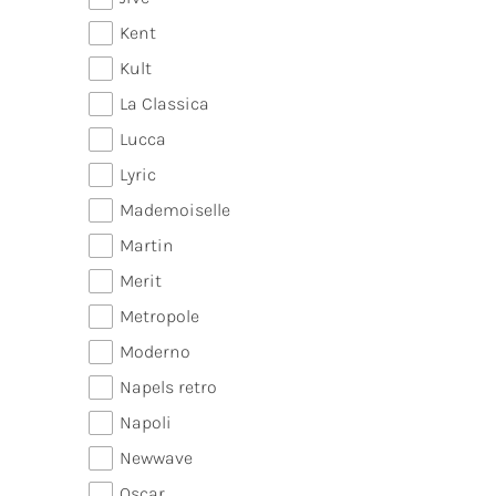
Kent
Kult
La Classica
Lucca
Lyric
Mademoiselle
Martin
Merit
Metropole
Moderno
Napels retro
Napoli
Newwave
Oscar