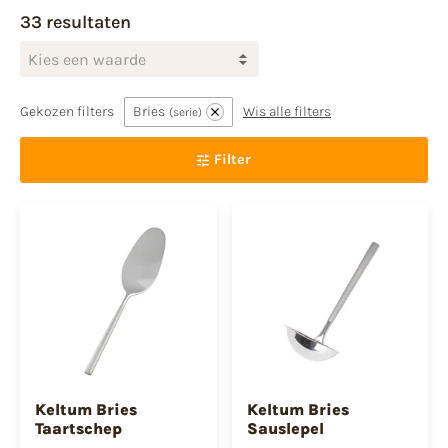
33 resultaten
Kies een waarde
Gekozen filters
Bries
Wis alle filters
serie
Filter
Keltum Bries
Keltum Bries
Taartschep
Sauslepel