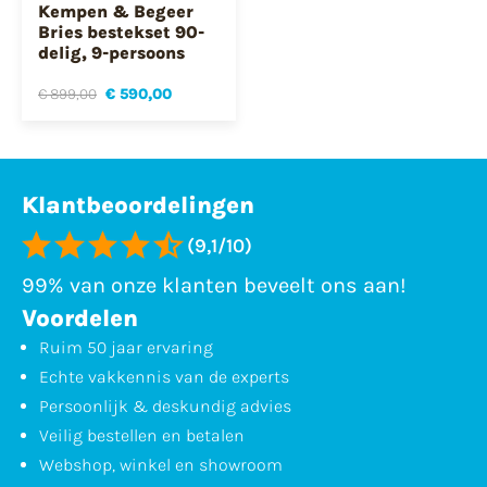
Kempen & Begeer
Bries bestekset 90-
delig, 9-persoons
€ 899,00
€ 590,00
Klantbeoordelingen
(9,1/10)
99% van onze klanten beveelt ons aan!
Voordelen
Ruim 50 jaar ervaring
Echte vakkennis van de experts
Persoonlijk & deskundig advies
Veilig bestellen en betalen
Webshop, winkel en showroom