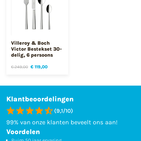
Villeroy & Boch
Victor Bestekset 30-
delig, 6 persoons
€ 249,00
€ 119,00
Klantbeoordelingen
(9,1/10)
99% van onze klanten beveelt ons aan!
Voordelen
Ruim 50 jaar ervaring