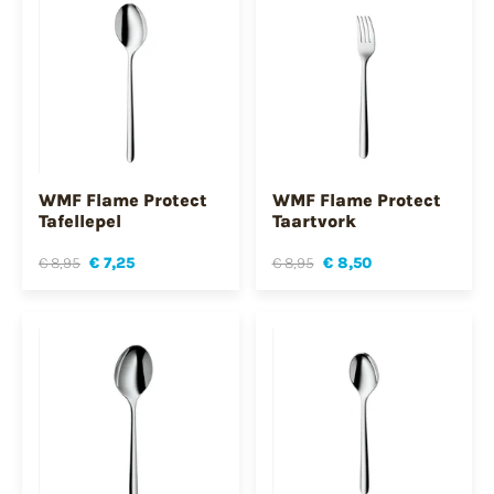
WMF Flame Protect
WMF Flame Protect
Tafellepel
Taartvork
€ 8,95
€ 7,25
€ 8,95
€ 8,50