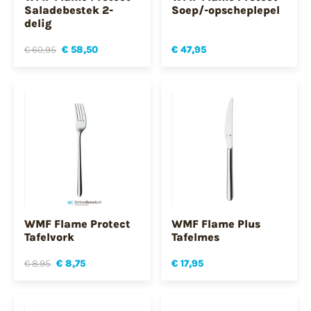
Saladebestek 2-
Soep/-opscheplepel
delig
€ 60,95
€ 58,50
€ 47,95
WMF Flame Protect
WMF Flame Plus
Tafelvork
Tafelmes
€ 8,95
€ 8,75
€ 17,95