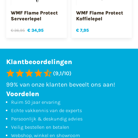
WMF Flame Protect
WMF Flame Protect
Serveerlepel
Koffielepel
€ 36,95
€ 34,95
€ 7,95
Klantbeoordelingen
(9,1/10)
99% van onze klanten beveelt ons aan!
Voordelen
Ruim 50 jaar ervaring
Echte vakkennis van de experts
Persoonlijk & deskundig advies
Veilig bestellen en betalen
Webshop, winkel en showroom