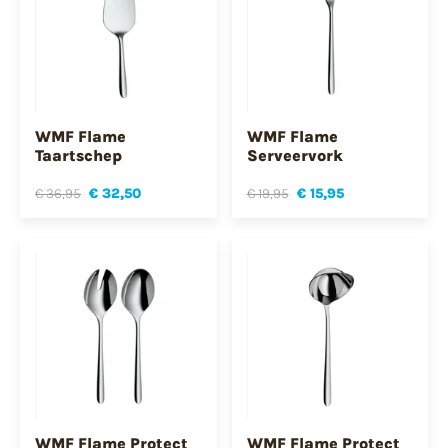
WMF Flame
WMF Flame
Taartschep
Serveervork
€ 36,95
€ 32,50
€ 19,95
€ 15,95
WMF Flame Protect
WMF Flame Protect