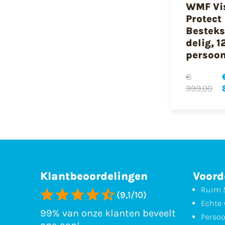
WMF Vi
Protect
Besteks
delig, 1
persoo
€
999,00
Klantbeoordelingen
Voord
Ruim 5
(9,1/10)
Echte 
99% van onze klanten beveelt
Persoo