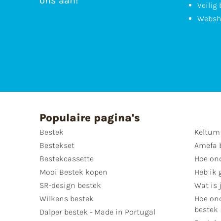
ons aan!
Veilig
Websh
Populaire pagina's
Bestek
Keltum
Bestekset
Amefa 
Bestekcassette
Hoe on
Mooi Bestek kopen
Heb ik 
SR-design bestek
Wat is j
Wilkens bestek
Hoe ond
bestek
Dalper bestek - Made in Portugal