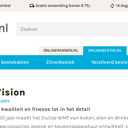
winkel
Gratis verzending boven € 75,-
14 dag
ONLINEPANNEN.NL
ONLINEBESTEK.NL
 bestekdelen
Zilverbestek
Verzilverd beste
ision
ksets
waliteit en finesse tot in het detail
50 jaar maakt het Duitse WMF van koken, eten en drinke
heeaccessoires, bestek en keukenapparatuur ontwikkelt,