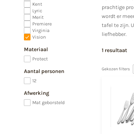
Kent
prachtige pr
Lyric
wordt er meer
Merit
Premiere
tafel te zijn.
Virginia
liefhebber.
Vision
Materiaal
1 resultaat
Protect
Gekozen filters
Aantal personen
12
Afwerking
Mat geborsteld