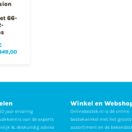
sion
et 66-
2-
ns
€
849,00
elen
Winkel en Websho
0 jaar ervaring
Onlinebestek.nl is dé online
vakkennis van de experts
bestekwinkel met het groots
nlijk & deskundig advies
assortiment en de bekendst