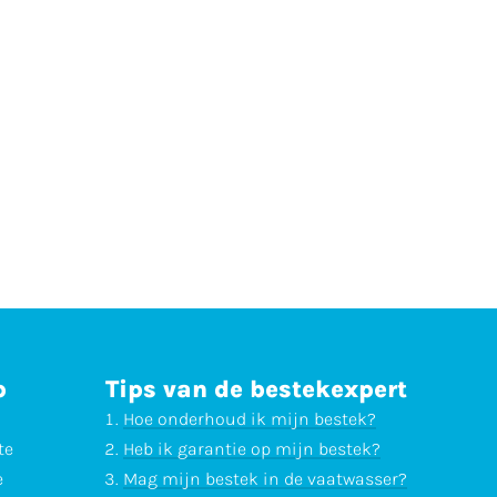
p
Tips van de bestekexpert
Hoe onderhoud ik mijn bestek?
te
Heb ik garantie op mijn bestek?
e
Mag mijn bestek in de vaatwasser?