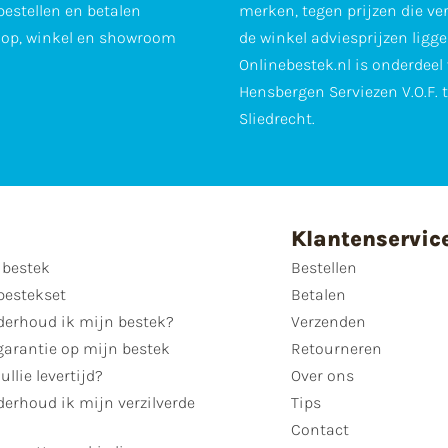
 bestellen en betalen
merken, tegen prijzen die ve
op, winkel en showroom
de winkel adviesprijzen ligge
Onlinebestek.nl is onderdeel
Hensbergen Serviezen V.O.F. 
Sliedrecht.
Klantenservic
 bestek
Bestellen
bestekset
Betalen
derhoud ik mijn bestek?
Verzenden
garantie op mijn bestek
Retourneren
ullie levertijd?
Over ons
erhoud ik mijn verzilverde
Tips
Contact