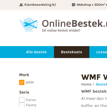
Klantbeoordeling 9,1
Webshop + 500m² 
Alle bestek
Besteksets
Losse
Merk
WMF V
WMF
Home
Beste
WMF bestek k
Serie
Al meer dan 1
Corvo
Flame
koffie- en t