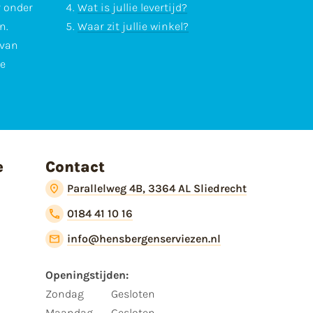
r onder
Wat is jullie levertijd?
n.
Waar zit jullie winkel?
 van
te
e
Contact
Parallelweg 4B, 3364 AL Sliedrecht
0184 41 10 16
info@hensbergenserviezen.nl
Openingstijden:
Zondag
Gesloten
Maandag
Gesloten