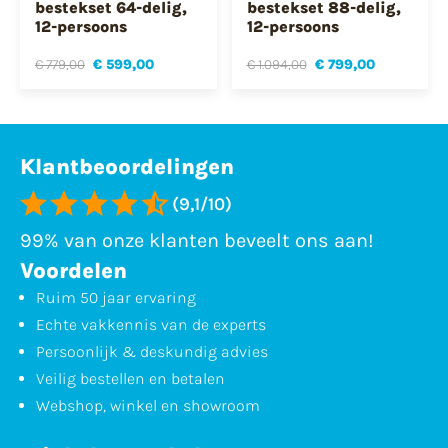
bestekset 64-delig,
bestekset 88-delig,
12-persoons
12-persoons
€ 779,00
€ 599,00
€ 1.094,00
€ 799,00
Klantbeoordelingen
(9,1/10)
99% van onze klanten beveelt ons aan!
Voordelen
Ruim 50 jaar ervaring
Echte vakkennis van de experts
Persoonlijk & deskundig advies
Veilig bestellen en betalen
Webshop, winkel en showroom