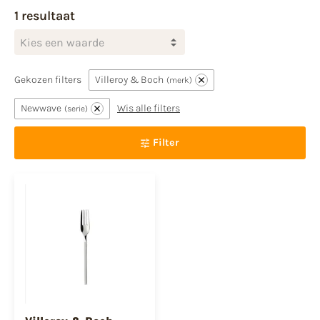
1 resultaat
Kies een waarde
Gekozen filters
Villeroy & Boch
merk
Newwave
Wis alle filters
serie
Filter