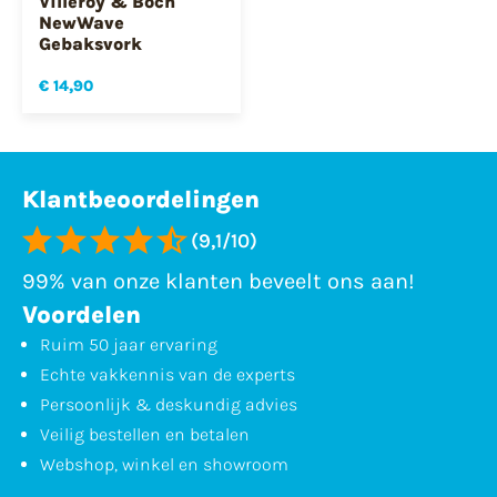
Villeroy & Boch
NewWave
Gebaksvork
€ 14,90
Klantbeoordelingen
(9,1/10)
99% van onze klanten beveelt ons aan!
Voordelen
Ruim 50 jaar ervaring
Echte vakkennis van de experts
Persoonlijk & deskundig advies
Veilig bestellen en betalen
Webshop, winkel en showroom