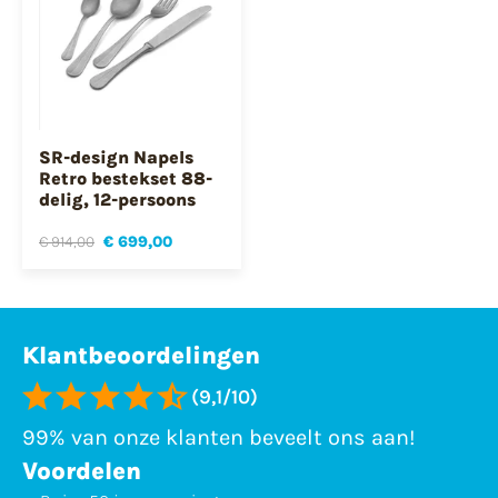
SR-design Napels
Retro bestekset 88-
delig, 12-persoons
€ 914,00
€ 699,00
Klantbeoordelingen
(9,1/10)
99% van onze klanten beveelt ons aan!
Voordelen