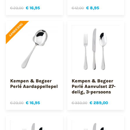
€ 23,00
€ 16,95
€ 12,00
€ 8,95
AANBIEDING
Kempen & Begeer
Kempen & Begeer
Perlé Aardappellepel
Perlé Aanvulset 27-
delig, 3-persoons
€ 23,00
€ 16,95
€ 333,00
€ 289,00