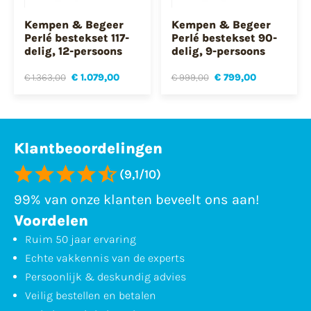
Kempen & Begeer
Kempen & Begeer
Perlé bestekset 117-
Perlé bestekset 90-
delig, 12-persoons
delig, 9-persoons
€ 1.363,00
€ 1.079,00
€ 999,00
€ 799,00
Klantbeoordelingen
(9,1/10)
99% van onze klanten beveelt ons aan!
Voordelen
Ruim 50 jaar ervaring
Echte vakkennis van de experts
Persoonlijk & deskundig advies
Veilig bestellen en betalen