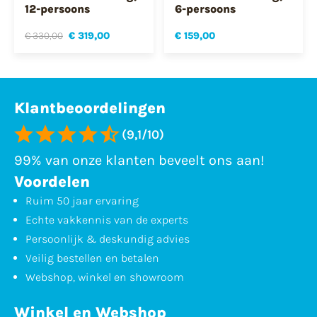
12-persoons
6-persoons
€ 330,00
€ 319,00
€ 159,00
Klantbeoordelingen
(9,1/10)
99% van onze klanten beveelt ons aan!
Voordelen
Ruim 50 jaar ervaring
Echte vakkennis van de experts
Persoonlijk & deskundig advies
Veilig bestellen en betalen
Webshop, winkel en showroom
Winkel en Webshop